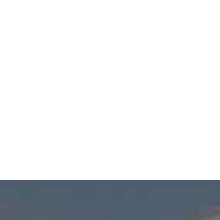
• Vorarbeiter (m/w/d)
• Geselle (m/w/d)
Team
Steildach
Kontakt
Ansprechpartner:
Baublechnerei
Etienne Beideck
Tel.: 0721/ 940 898-13
e-mail:
e.beideck@strippel-dach.de
Zimmerarbeiten
Dachflächenfenster
Wartung