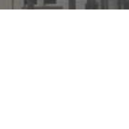
Dachdeckervorarbeiter (m/w/d) in
Vollzeit ab sofort …
Ihr Profil
Abgeschlossene Berufsausbildung zum
Dachdecker (m/w)
Handwerkliches Geschick
Gute Menschenkenntnisse
Führerschein von Vorteil
Zuverlässigkeit
Verantwortungsbewusstsein
Kundenorientiertes Arbeiten
Gepflegtes Erscheinungsbild
Gute Deutschkenntnisse für den
Kundenkontakt