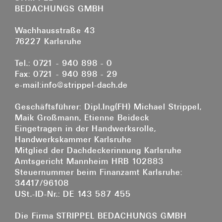
BEDACHUNGS GMBH
Team
Steildach
Wachhausstraße 43
76227 Karlsruhe
Tel.: 0721 - 940 898 - 0
Kontakt
Baublechnerei
Fax: 0721 - 940 898 - 29
e-mail:info@strippel-dach.de
Geschäftsführer: Dipl.Ing(FH) Michael Strippel,
Zimmerarbeiten
Maik Großmann, Etienne Beideck
Eingetragen in der Handwerksrolle,
Handwerkskammer Karlsruhe
Mitglied der Dachdeckerinnung Karlsruhe
Dachflächenfenster
Amtsgericht Mannheim HRB 102883
Steuernummer beim Finanzamt Karlsruhe:
34417/96108
Wartung
USt.-ID-Nr.: DE 143 587 455
Die Firma STRIPPEL BEDACHUNGS GMBH