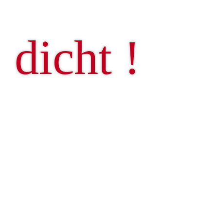
Team
Steildach
dicht !
Kontakt
Baublechnerei
Zimmerarbeiten
Die STRIPPEL BEDACHUNGS GMBH ist der
Ansprechpartner rund um Ihr Dach.
Ein leistungsfähiges, modernes Unternehmen mit
Dachflächenfenster
über 80 Mitarbeitern steht Ihnen zur Verfügung.
In Kooperation mit:
Wartung
STRIPPEL BLECHNEREI GMBH