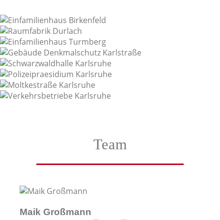
Team
Maik Großmann
Et